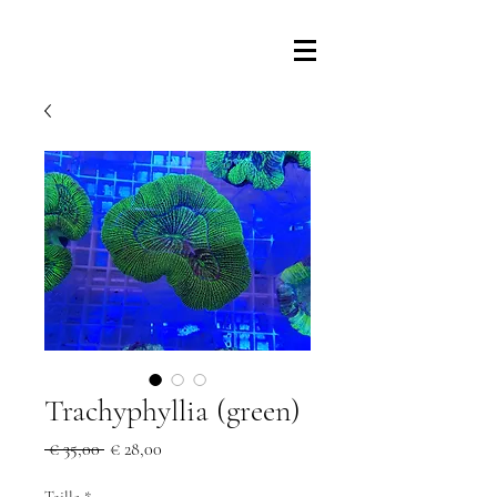
Trachyphyllia (green)
Prix
Prix
 € 35,00 
€ 28,00
original
promotionnel