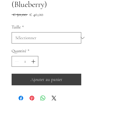
(Blueberry)
Prix
Prix
 € 50,00 
€ 40,00
original
promotionnel
Taille
*
Quantité
*
Ajouter au panier